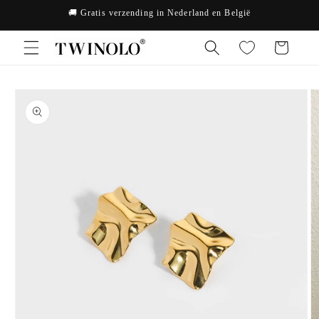
Meteen
🚚 Gratis verzending in Nederland en België
naar de
content
Winkelwagen
Ga direct naar
productinformatie