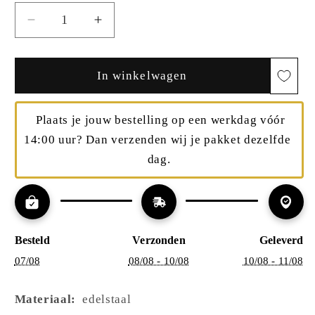
Aantal
Aantal
verlagen
verhogen
voor
voor
Gehamerde
Gehamerde
In winkelwagen
Oorstekers
Oorstekers
–
–
  Plaats je jouw bestelling op een werkdag vóór 
Rustiek
Rustiek
&amp;
&amp;
14:00 uur? Dan verzenden wij je pakket dezelfde 
Modern
Modern
dag.
|
|
Twinolo
Twinolo
Besteld
Verzonden
Geleverd
07/08
08/08 - 10/08
10/08 - 11/08
Materiaal:
edelstaal