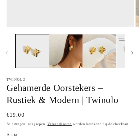
Media
M
1
2
openen
o
in
in
modaal
m
TWINOLO
Gehamerde Oorstekers –
Rustiek & Modern | Twinolo
Normale
€19.00
prijs
Belastingen inbegrepen.
Verzendkosten
worden berekend bij de checkout.
Aantal